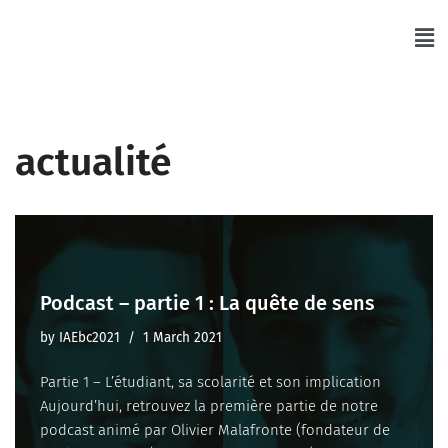
Skip
to
content
actualité
Podcast – partie 1 : La quête de sens
by
IAEbc2021
1 March 2021
Partie 1 – L’étudiant, sa scolarité et son implication
Aujourd’hui, retrouvez la première partie de notre
podcast animé par Olivier Malafronte (fondateur de