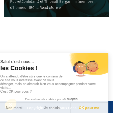
PocketConfidant) et Thibault Bergamini (membre
d’honneur IBC).…
Read More »
Copyright IAE Bordeaux Consulting