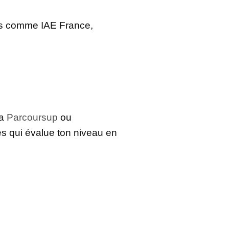
mes comme IAE France,
ia
Parcoursup
ou
es qui évalue ton niveau en