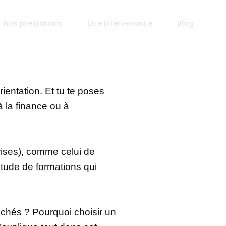
Nos prestations
Être intervenant.e
Blog
orientation. Et tu te poses
à la finance ou à
prises), comme celui de
itude de formations qui
uchés ? Pourquoi choisir un