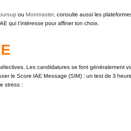
oursup
ou
Monmaster
, consulte aussi les platefor
AE qui t’intéresse pour affiner ton choix.
AE
électives. Les candidatures se font généralement v
sser le Score IAE Message (SIM) : un test de 3 heur
de stress :