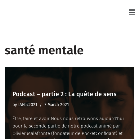
Skip
to
content
santé mentale
Podcast – partie 2 : La quête de sens
by
IAEbc2021
7 March 2021
Être, faire et avoir Nous nous retrouvons aujourd’hui
pour la seconde partie de notre podcast animé par
Olivier Malafronte (fondateur de PocketConfidant) et