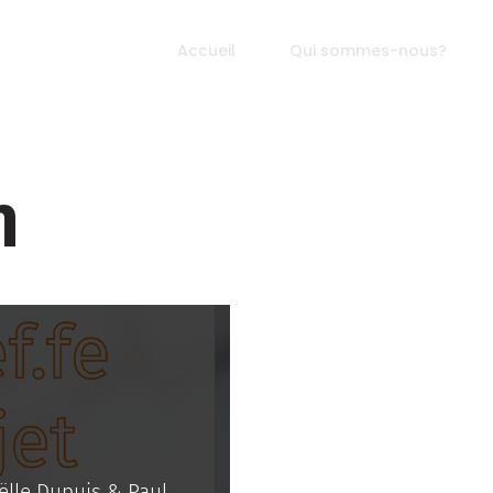
Accueil
Qui sommes-nous?
n
ëlle Dupuis & Paul