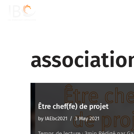
Skip
to
content
associatio
Être chef(fe) de projet
by
IAEbc2021
3 May 2021
Temps de lecture : 3min Rédigé par Ga